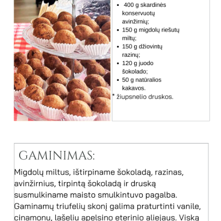
Sveikos mitybos mokymo programa
Viešieji pirkimai
Nemokama metimo rūkyti programa
Mitybos užsiėmimai šiauliečiams
Biudžeto vykdymo ataskaitų rinkiniai
Straipsniai
Finansinių ataskaitų rinkiniai
Leidiniai
Vieši pranešimai
Simbolis „Rakto skylutė”
Informacija apie vykdomą reorganizaciją
Ligų prevencija
Tarnybiniai lengvieji automobiliai
Fizinis aktyvumas
Lėšos veiklai viešinti
Burnos sveikata
Darbuotojų atstovavimas
Aplinkos sveikata