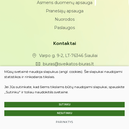
Asmens duomenų apsauga
Pranešėjų apsauga
Nuorodos
Paslaugos
Kontaktai
Varpo g. 9-2, LT-76346 Šiauliai
biuras@sveikatos-biuras.lt
Mūsų svetainė naudoja slapukus (angl. cookies). Šie slapukai naudojami
(0 41) 43 25 49
statistikos ir rinkodaros tikslais.
Jei Jūs sutinkate, kad šiems tikslams būtų naudojami slapukai, spauskite
Susisiekite
„Sutinku“ ir toliau naudokitės svetaine.
© 2023 Visos teisės saugomos
SUTINKU
Slapukų parinktys
NESUTINKU
Duomenų apsauga
Sukurta:
TEXUS
PARINKTYS