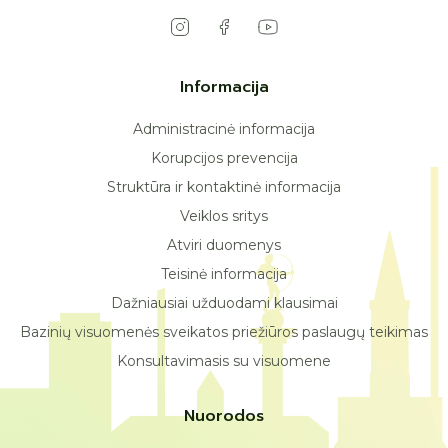
Informacija
Administracinė informacija
Korupcijos prevencija
Struktūra ir kontaktinė informacija
Veiklos sritys
Atviri duomenys
Teisinė informacija
Dažniausiai užduodami klausimai
Bazinių visuomenės sveikatos priežiūros paslaugų teikimas
Konsultavimasis su visuomene
Nuorodos