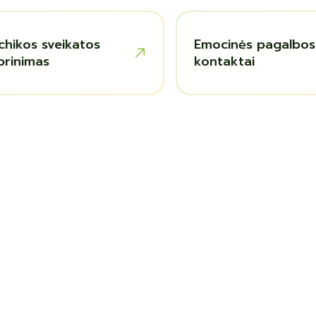
ichikos sveikatos
Emocinės pagalbos
iprinimas
kontaktai