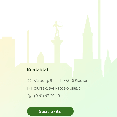
Kontaktai
Varpo g. 9-2, LT-76346 Šiauliai
biuras@sveikatos-biuras.lt
(0 41) 43 25 49
Susisiekite