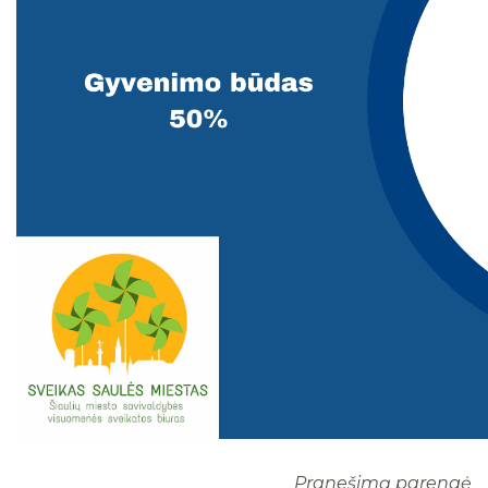
Pranešimą parengė