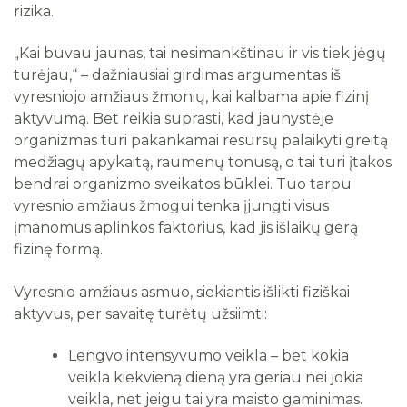
rizika.
„Kai buvau jaunas, tai nesimankštinau ir vis tiek jėgų
turėjau,“ – dažniausiai girdimas argumentas iš
vyresniojo amžiaus žmonių, kai kalbama apie fizinį
aktyvumą. Bet reikia suprasti, kad jaunystėje
organizmas turi pakankamai resursų palaikyti greitą
medžiagų apykaitą, raumenų tonusą, o tai turi įtakos
bendrai organizmo sveikatos būklei. Tuo tarpu
vyresnio amžiaus žmogui tenka įjungti visus
įmanomus aplinkos faktorius, kad jis išlaikų gerą
fizinę formą.
Vyresnio amžiaus asmuo, siekiantis išlikti fiziškai
aktyvus, per savaitę turėtų užsiimti:
Lengvo intensyvumo veikla – bet kokia
veikla kiekvieną dieną yra geriau nei jokia
veikla, net jeigu tai yra maisto gaminimas.