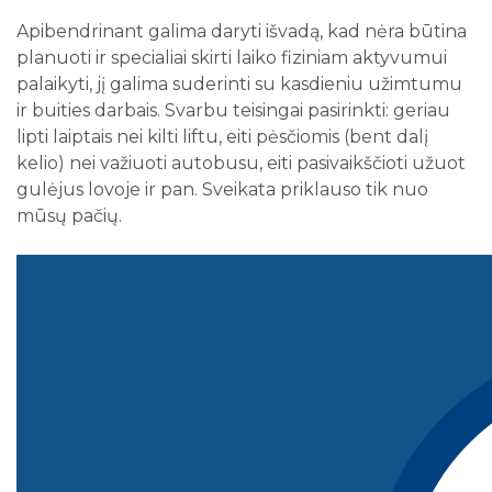
Apibendrinant galima daryti išvadą, kad nėra būtina
planuoti ir specialiai skirti laiko fiziniam aktyvumui
palaikyti, jį galima suderinti su kasdieniu užimtumu
ir buities darbais. Svarbu teisingai pasirinkti: geriau
lipti laiptais nei kilti liftu, eiti pėsčiomis (bent dalį
kelio) nei važiuoti autobusu, eiti pasivaikščioti užuot
gulėjus lovoje ir pan. Sveikata priklauso tik nuo
mūsų pačių.