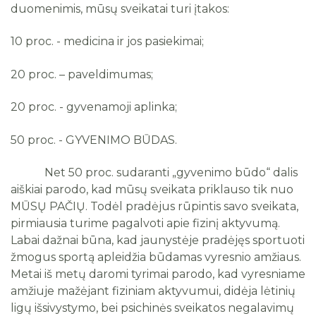
Fizinis aktyvumas
duomenimis, mūsų sveikatai turi įtakos:
Viešieji pirkimai
Nemokama metimo rūkyti programa
Straipsniai
10 proc. - medicina ir jos pasiekimai;
Biudžeto vykdymo ataskaitų rinkiniai
Burnos sveikata
20 proc. – paveldimumas;
Finansinių ataskaitų rinkiniai
Aplinkos sveikata
20 proc. - gyvenamoji aplinka;
Vieši pranešimai
50 proc. - GYVENIMO BŪDAS.
Informacija apie vykdomą reorganizaciją
Tarnybiniai lengvieji automobiliai
Net 50 proc. sudaranti „gyvenimo būdo“ dalis
aiškiai parodo, kad mūsų sveikata priklauso tik nuo
Lėšos veiklai viešinti
MŪSŲ PAČIŲ. Todėl pradėjus rūpintis savo sveikata,
pirmiausia turime pagalvoti apie fizinį aktyvumą.
Darbuotojų atstovavimas
Labai dažnai būna, kad jaunystėje pradėjęs sportuoti
žmogus sportą apleidžia būdamas vyresnio amžiaus.
Metai iš metų daromi tyrimai parodo, kad vyresniame
amžiuje mažėjant fiziniam aktyvumui, didėja lėtinių
ligų išsivystymo, bei psichinės sveikatos negalavimų