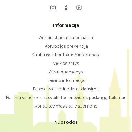
Informacija
Administracinė informacija
Korupcijos prevencija
Struktūra ir kontaktinė informacija
Veiklos sritys
Atviri duomenys
Teisinė informacija
Dažniausiai užduodami klausimai
Bazinių visuomenės sveikatos priežiūros paslaugų teikimas
Konsultavimasis su visuomene
Nuorodos