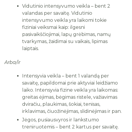
Vidutinio intensyvumo veikla – bent 2
valandas per savaitę. Vidutinio
intensyvumo veikla yra laikomi tokie
fiziniai veiksmai kaip: ilgesni
pasivaikščiojimai, lapų grėbimas, namų
tvarkymas, žaidimai su vaikais, lipimas
laiptais.
Arba/ir
Intensyvia veikla – bent 1 valandą per
savaitę, papildomai prie aktyviai leidžiamo
laiko. Intensyvia fizine veikla yra laikomas:
greitas ėjimas, bėgimas ristele, važiavimas
dviračiu, plaukimas, šokiai, tenisas,
irklavimas, čiuožinėjimas, slidinėjimas ir pan.
Jėgos, pusiausvyros ir lankstumo
treniruotėmis – bent 2 kartus per savaitę.