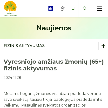
LT
Naujienos
Leidiniai
FIZINIS AKTYVUMAS
Video medžiaga
Psichikos sveikata
Vyresniojo amžiaus žmonių (65+)
Nuostatai
fizinis aktyvumas
Psichoaktyviųjų medžiagų vartojimo prevencija
Ieškome darbuotojų
2024 11 28
Traumų prevencija
Planavimo dokumentai
Nemokamos individualios psichologo
Mityba
konsultacijos
Metams bėgant, žmonės vis labiau pradeda vertinti
Darbo užmokestis
savo sveikatą, tačiau tik jai pablogėjus pradeda imtis
Ligų prevencija
Nemokamos grupinės psichologo
Paskatinimai ir apdovanojimai
veiksmų. Pasaulinės sveikatos organizacijos
konsultacijos