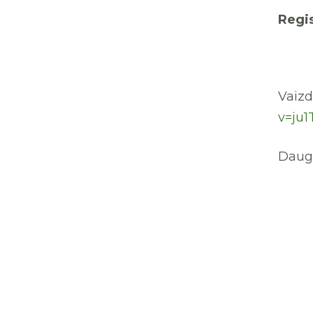
Regis
Vaizd
v=ju1
Daugi