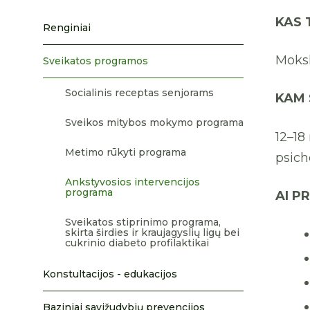
KAS 
Renginiai
Moksl
Sveikatos programos
Socialinis receptas senjorams
KAM 
Sveikos mitybos mokymo programa
12–18
Metimo rūkyti programa
psich
Ankstyvosios intervencijos
programa
AI P
Sveikatos stiprinimo programa,
skirta širdies ir kraujagyslių ligų bei
cukrinio diabeto profilaktikai
Konstultacijos - edukacijos
Baziniai savižudybių prevencijos