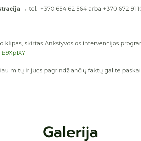
tracija
→
tel. +370 654 62 564 arba +370 672 91 1
o klipas, skirtas Ankstyvosios intervencijos prog
TB9Xp1XY
au mitų ir juos pagrindžiančių faktų galite paskaity
Galerija