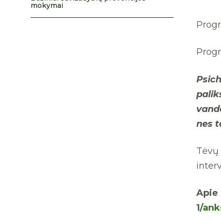
mokymai
Progr
Progr
Psic
pali
vand
nes t
Tėvų 
inter
Api
1/ank