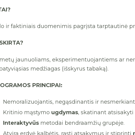
TAI?
o ir faktiniais duomenimis pagrįsta tarptautinė p
SKIRTA?
 metų jaunuoliams, eksperimentuojantiems ar nereg
oatyviąsias medžiagas (išskyrus tabaką).
ROGRAMOS PRINCIPAI:
Nemoralizuojantis, negąsdinantis ir nesmerkian
Kritinio mąstymo
ugdymas
, skatinant atsisakyt
Interaktyvūs
metodai bendraamžių grupėje.
Atvira erdvė kalbėtis, rasti atsakymus ir stiprinti