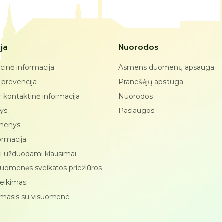
ja
Nuorodos
cinė informacija
Asmens duomenų apsauga
 prevencija
Pranešėjų apsauga
ir kontaktinė informacija
Nuorodos
tys
Paslaugos
omenys
ormacija
i užduodami klausimai
suomenės sveikatos priežiūros
teikimas
imasis su visuomene