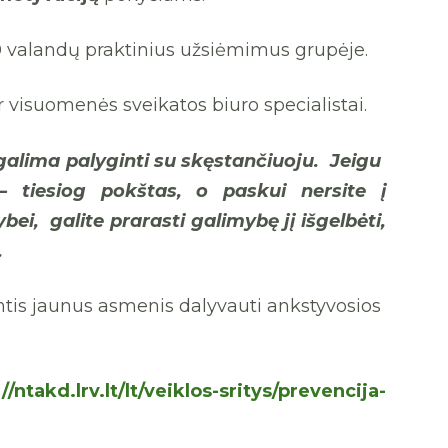
10 valandų praktinius užsiėmimus grupėje.
visuomenės sveikatos biuro specialistai.
 galima palyginti su
skęstančiuoju
. Jeigu
– tiesiog pokštas, o paskui nersite į
bei, galite
prarasti
galimybę jį išgelbėti,
.
antis jaunus asmenis dalyvauti ankstyvosios
//ntakd.lrv.lt/lt/veiklos-sritys/prevencija-