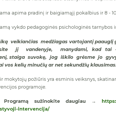
ama apima pradinį ir baigiamąjį pokalbius ir 8 - 
amą vykdo pedagoginės psichologinės tarnybos ir 
hiką
veikiančias
medžiagas
vartojantį paauglį
ksite jį vandenyje, manydami,
kad
tai 
enį,
staiga
suvokę, jog iškilo grėsme jo gyvy
ai vos kelių
minučių
ar net sekundžių klausimas
ir mokytojų požiūris yra esminis veiksnys, skatin
vencijos programoje.
e Programą sužinokite daugiau →
https:
styvoji-intervencija/