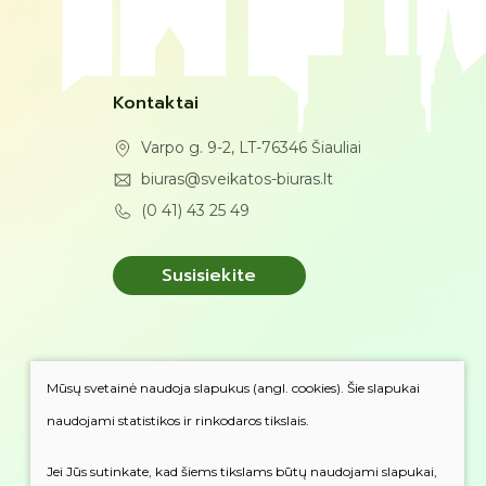
Kontaktai
Varpo g. 9-2, LT-76346 Šiauliai
biuras@sveikatos-biuras.lt
(0 41) 43 25 49
Susisiekite
Mūsų svetainė naudoja slapukus (angl. cookies). Šie slapukai
naudojami statistikos ir rinkodaros tikslais.
Jei Jūs sutinkate, kad šiems tikslams būtų naudojami slapukai,