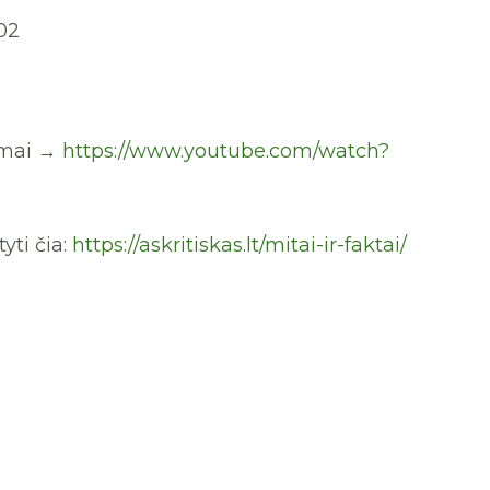
02
ramai →
https://www.youtube.com/watch?
ti čia:
https://askritiskas.lt/mitai-ir-faktai/