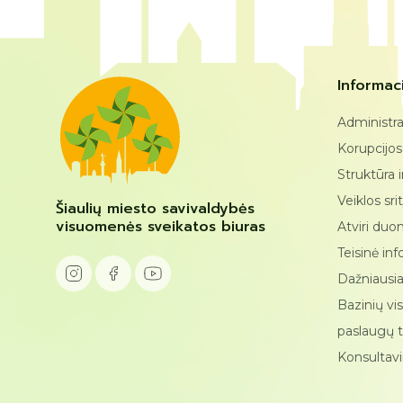
Informaci
Administra
Korupcijos
Struktūra 
Veiklos sri
Šiaulių miesto savivaldybės
visuomenės sveikatos biuras
Atviri du
Teisinė inf
Dažniausia
Bazinių vi
paslaugų 
Konsultav