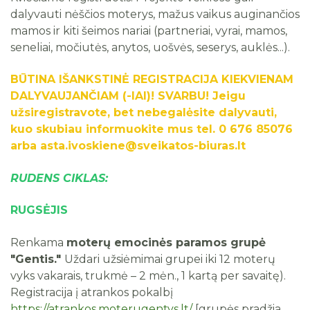
dalyvauti nėščios moterys, mažus vaikus auginančios
Viešieji pirkimai
Nemokama metimo rūkyti programa
mamos ir kiti šeimos nariai (partneriai, vyrai, mamos,
seneliai, močiutės, anytos, uošvės, seserys, auklės...).
Biudžeto vykdymo ataskaitų rinkiniai
Finansinių ataskaitų rinkiniai
BŪTINA IŠANKSTINĖ REGISTRACIJA KIEKVIENAM
DALYVAUJANČIAM (-IAI)! SVARBU!
Jeigu
Vieši pranešimai
užsiregistravote, bet nebegalėsite dalyvauti,
kuo skubiau informuokite mus tel. 0 676 85076
Informacija apie vykdomą reorganizaciją
arba asta.ivoskiene@sveikatos-biuras.lt
Tarnybiniai lengvieji automobiliai
RUDENS CIKLAS:
Lėšos veiklai viešinti
RUGSĖJIS
Darbuotojų atstovavimas
Renkama
moterų emocinės paramos grupė
"Gentis."
Uždari užsiėmimai grupei iki 12 moterų
vyks vakarais, trukmė – 2 mėn., 1 kartą per savaitę).
Registracija į atrankos pokalbį
https://atrankos.moterugentys.lt/
[grupės pradžia,