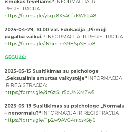
išmokas tėveliams“
INFORMACIJA IR
REGISTRACIJA
https://forms.gle/ykgx8X54CfxKWk2A8
2025-04-29, 10.00 val. Edukacija „Pirmoji
pagalba vaikui.“
INFORMACIJA IR REGISTRACIJA
https://forms.gle/jNhmtmS9HSpSEtio8
GEGUŽĖ:
2025-05-15 Susitikimas su psichologe
„Seksualinis smurtas vaikystėje“
INFORMACIJA
IR REGISTRACIJA:
https://forms.gle/dz6ziSLr5cUNXMZw5
2025-05-19 Susitikimas su psichologe „Normalu
– nenormalu?“
INFORMACIJA IR REGISTRACIJA:
https://forms.gle/Tp2w9AVG4mcsk5iy6