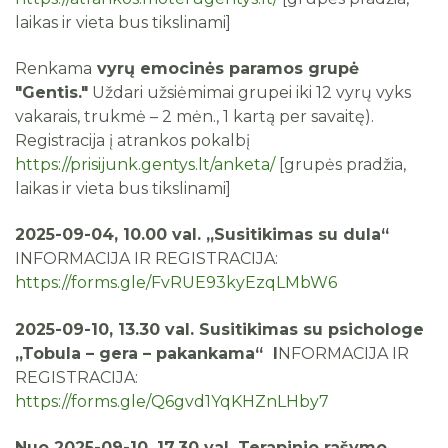
laikas ir vieta bus tikslinami]
Renkama
vyrų emocinės paramos grupė
"Gentis."
Uždari užsiėmimai grupei iki 12 vyrų vyks
vakarais, trukmė – 2 mėn., 1 kartą per savaitę).
Registracija į atrankos pokalbį
https://prisijunk.gentys.lt/anketa/
[grupės pradžia,
laikas ir vieta bus tikslinami]
2025-09-04, 10.00 val. „Susitikimas su dula“
INFORMACIJA IR REGISTRACIJA:
https://forms.gle/FvRUE93kyEzqLMbW6
2025-09-10, 13.30 val. Susitikimas su psichologe
„Tobula – gera – pakankama“ I
NFORMACIJA IR
REGISTRACIJA:
https://forms.gle/Q6gvd1YqKHZnLHby7
Nuo 2025-09-10, 17.30 val. Terapinio rašymo