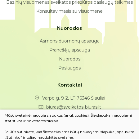
Bazinių visuomenės sveikatos priežiūros paslaugų teikimas
Konsultavimasis su visuomene
Nuorodos
Asmens duomenų apsauga
Pranešėjų apsauga
Nuorodos
Paslaugos
Kontaktai
Varpo g. 9-2, LT-76346 Šiauliai
biuras@sveikatos-biuras.lt
Mūsų svetainė naudoja slapukus (angl. cookies). Šie slapukai naudojami
(0 41) 43 25 49
statistikos ir rinkodaros tikslais.
Jei Jūs sutinkate, kad šiems tikslams būtų naudojami slapukai, spauskite
Susisiekite
„Sutinku“ ir toliau naudokitės svetaine.