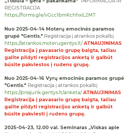
„Tobula – gera – pakankama“
INFORMACIJA IR
REGISTRACIJA
https://forms.gle/vGcc1bmKchhxiL2M7
Nuo 2025-04-14 Moterų emocinės paramos
grupė "Gentis."
Registracija į atrankos pokalbį
https://atrankos.moterugentys.lt/
ATNAUJINIMAS
Registracija į pavasario grupę baigta, tačiau
galite pildyti registracijos anketą ir galbūt
būsite pakviestos į rudens grupę.
Nuo 2025-04-16 Vyrų emocinės paramos grupė
"Gentis."
Registracija į atrankos pokalbį
https://prisijunk.gentys.lt/anketa/
ATNAUJINIMAS
Registracija į pavasario grupę baigta, tačiau
galite pildyti registracijos anketą ir galbūt
būsite pakviesti į rudens grupę.
2025-04-23, 12.00 val. Seminaras „Viskas apie