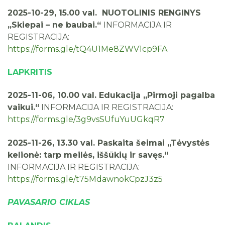
2025-10-29, 15.00 val. NUOTOLINIS RENGINYS
„Skiepai – ne baubai.“
INFORMACIJA IR
REGISTRACIJA:
https://forms.gle/tQ4U1Me8ZWV1cp9FA
LAPKRITIS
2025-11-06, 10.00 val. Edukacija „Pirmoji pagalba
vaikui.“
INFORMACIJA IR REGISTRACIJA:
https://forms.gle/3g9vsSUfuYuUGkqR7
2025-11-26, 13.30 val. Paskaita šeimai „Tėvystės
kelionė: tarp meilės, iššūkių ir savęs.“
INFORMACIJA IR REGISTRACIJA:
https://forms.gle/t75MdawnokCpzJ3z5
PAVASARIO CIKLAS