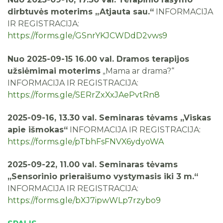
dirbtuvės moterims „Atjauta sau.“
INFORMACIJA
IR REGISTRACIJA:
https://forms.gle/GSnrYKJCWDdD2vws9
Nuo 2025-09-15 16.00 val. Dramos terapijos
užsiėmimai moterims
„Mama ar drama?“
INFORMACIJA IR REGISTRACIJA:
https://forms.gle/SERrZxXxJAePvtRn8
2025-09-16, 13.30 val. Seminaras tėvams „Viskas
apie išmokas“
INFORMACIJA IR REGISTRACIJA:
https://forms.gle/pTbhFsFNVX6ydyoWA
2025-09-22, 11.00 val. Seminaras tėvams
„Sensorinio prieraišumo vystymasis iki 3 m.“
INFORMACIJA IR REGISTRACIJA:
https://forms.gle/bXJ7ipwWLp7rzybo9