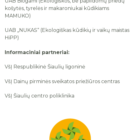
UAB Biogami (Ekologiškos, be papildomų priedų
košytės, tyrelės ir makaroniukai kūdikiams
MAMUKO)
UAB „NUKAS“ (Ekologiškas kūdikių ir vaikų maistas
HiPP)
Informaciniai partneriai:
VšĮ Respublikinė Šiaulių ligoninė
VšĮ Dainų pirminės sveikatos priežiūros centras
VšĮ Šiaulių centro poliklinika