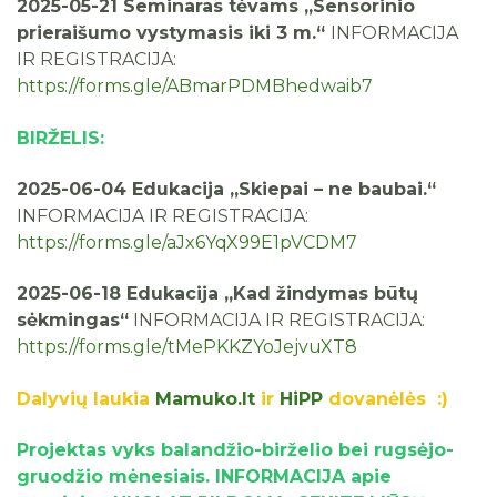
2025-05-21 Seminaras tėvams „Sensorinio
prieraišumo vystymasis iki 3 m.“
INFORMACIJA
IR REGISTRACIJA:
https://forms.gle/ABmarPDMBhedwaib7
BIRŽELIS:
2025-06-04 Edukacija „Skiepai – ne baubai.“
INFORMACIJA IR REGISTRACIJA:
https://forms.gle/aJx6YqX99E1pVCDM7
2025-06-18 Edukacija „Kad žindymas būtų
sėkmingas“
INFORMACIJA IR REGISTRACIJA:
https://forms.gle/tMePKKZYoJejvuXT8
Dalyvių laukia
Mamuko.lt
ir
HiPP
dovanėlės :)
Projektas vyks balandžio-birželio bei rugsėjo-
gruodžio mėnesiais. INFORMACIJA apie