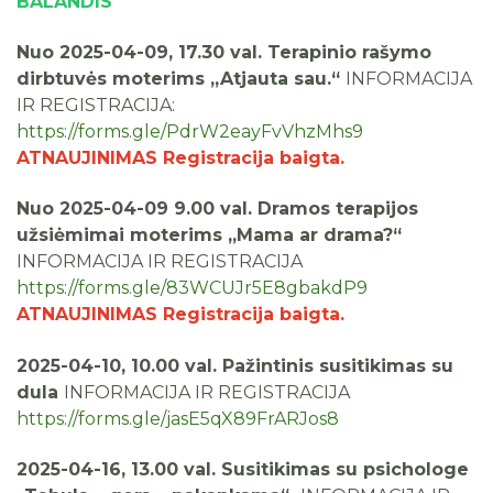
BALANDIS
Nuo 2025-04-09, 17.30 val.
Terapinio rašymo
dirbtuvės moterims „Atjauta sau.“
INFORMACIJA
IR REGISTRACIJA:
https://forms.gle/PdrW2eayFvVhzMhs9
ATNAUJINIMAS Registracija baigta.
Nuo 2025-04-09 9.00 val.
Dramos terapijos
užsiėmimai moterims „Mama ar drama?“
INFORMACIJA IR REGISTRACIJA
https://forms.gle/83WCUJr5E8gbakdP9
ATNAUJINIMAS Registracija baigta.
2025-04-10, 10.00 val. Pažintinis susitikimas su
dula
INFORMACIJA IR REGISTRACIJA
https://forms.gle/jasE5qX89FrARJos8
2025-04-16, 13.00 val.
Susitikimas su psichologe