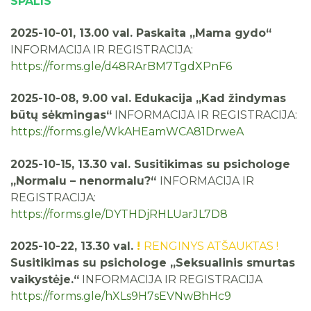
SPALIS
2025-10-01, 13.00 val. Paskaita „Mama gydo“
INFORMACIJA IR REGISTRACIJA:
https://forms.gle/d48RArBM7TgdXPnF6
2025-10-08, 9.00 val. Edukacija „Kad žindymas
būtų sėkmingas“
INFORMACIJA IR REGISTRACIJA:
https://forms.gle/WkAHEamWCA81DrweA
2025-10-15, 13.30 val. Susitikimas su psichologe
„Normalu – nenormalu?“
INFORMACIJA IR
REGISTRACIJA:
https://forms.gle/DYTHDjRHLUarJL7D8
2025-10-22, 13.30 val.
!
RENGINYS ATŠAUKTAS !
Susitikimas su psichologe „Seksualinis smurtas
vaikystėje.“
INFORMACIJA IR REGISTRACIJA
https://forms.gle/hXLs9H7sEVNwBhHc9