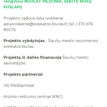
renginius NUOLAT PILDOMA, SEKITE MŪSŲ
PUSLAPĮ!
Projekto vadovė Asta Ivoškienė
asta.ivoskiene@sveikatos-biuras.lt, tel. +370 676
85076
Projekto vykdytojas
- Šiaulių miesto visuomenės
sveikatos biuras.
Projektą iš dalies finansuoja
Šiaulių miesto
savivaldybė.
Projekto partneriai:
VšĮ Mediapressa
Krizinio nėštumo centras (KNC)