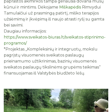
paprastos akimirkos tampa geriausia dovana mūsų
kūnui ir mintims.
Dėkojame
Miškapėdis
Rimvydui
Tamulaičiui už prasmingą patirtį, miško terapijos
užsiėmimą ir įkvėpimą iš naujo atrasti ryšį su gamta
bei savimi.
Daugiau informacijos:
https://www.sveikatos-biuras.lt/sveikatos-stiprinimo-
programos/
*Projektas „Kompleksinių ir integruotų, mokslu
pagrįstų visuomenės sveikatos paslaugų
prieinamumo užtikrinimas, bazinių visuomenės
sveikatos paslaugų tikslinėms grupėms teikimas“
finansuojamas iš Valstybės biudžeto lėšų.