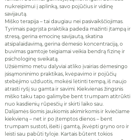
nukreipimui į aplinką, savo pojūčius ir vidinę
savijautą.
Miško terapija – tai daugiau nei pasivaikščiojimas.
Tyrimais pagrįsta praktika padeda mažinti įtampą ir
stresą, gerina emocinę savijautą, skatina
atsipalaidavimą, gerina dėmesio koncentraciją, o
buvimas gamtoje teigiamai veikia bendrą fizinę ir
psichologinę sveikatą.
Užsiėmimo metu dalyviai atliko įvairias dėmesingo
įsisąmoninimo praktikas, kvėpavimo ir pojūčių
stebėjimo užduotis, mokėsi lėtinti tempą, iš naujo
atrasti ryšį su gamta ir savimi. Kiekvienas žingsnis
miško taku tapo galimybe bent trumpam atitrūkti
nuo kasdienių rūpesčių ir skirti laiko sau.
Dalijamės šiomis jaukiomis akimirkomis ir kviečiame
kiekvieną – net ir po įtemptos dienos – bent
trumpam sustoti, išeiti į gamtą, įkvėpti gryno oro ir
leisti sau pabūti tyloje. Kartais būtent tokios