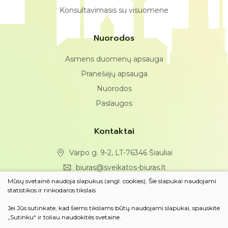
Konsultavimasis su visuomene
Nuorodos
Asmens duomenų apsauga
Pranešėjų apsauga
Nuorodos
Paslaugos
Kontaktai
Varpo g. 9-2, LT-76346 Šiauliai
biuras@sveikatos-biuras.lt
Mūsų svetainė naudoja slapukus (angl. cookies). Šie slapukai naudojami
(0 41) 43 25 49
statistikos ir rinkodaros tikslais.
Jei Jūs sutinkate, kad šiems tikslams būtų naudojami slapukai, spauskite
Susisiekite
„Sutinku“ ir toliau naudokitės svetaine.