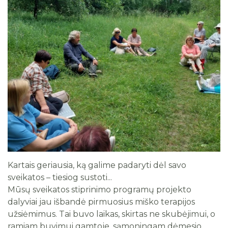
Viešieji pirkimai
Nemokama metimo rūkyti programa
Biudžeto vykdymo ataskaitų rinkiniai
Finansinių ataskaitų rinkiniai
Vieši pranešimai
Informacija apie vykdomą reorganizaciją
Tarnybiniai lengvieji automobiliai
Lėšos veiklai viešinti
Kartais geriausia, ką galime padaryti dėl savo
Darbuotojų atstovavimas
sveikatos – tiesiog sustoti...
Mūsų sveikatos stiprinimo programų projekto
dalyviai jau išbandė pirmuosius miško terapijos
užsiėmimus. Tai buvo laikas, skirtas ne skubėjimui, o
ramiam buvimui gamtoje, sąmoningam dėmesio